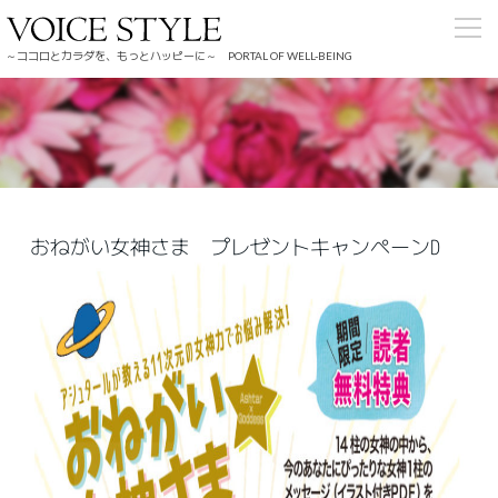
～ココロとカラダを、もっとハッピーに～ PORTAL OF WELL-BEING
おねがい女神さま プレゼントキャンペーンD