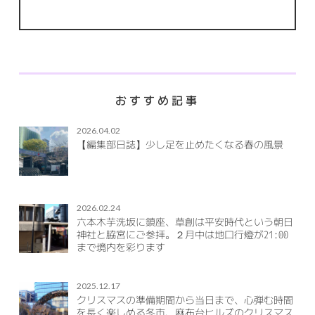
おすすめ記事
2026.04.02
【編集部日誌】少し足を止めたくなる春の風景
2026.02.24
六本木芋洗坂に鎮座、草創は平安時代という朝日
神社と脇宮にご参拝。２月中は地口行燈が21:00
まで境内を彩ります
2025.12.17
クリスマスの準備期間から当日まで、心弾む時間
を長く楽しめる冬市、麻布台ヒルズのクリスマス