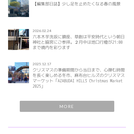
【編集部日誌】少し足を止めたくなる春の風景
2026.02.24
六本木芋洗坂に鎮座、草創は平安時代という朝日
神社と脇宮にご参拝。２月中は地口行燈が21:00
まで境内を彩ります
2025.12.17
クリスマスの準備期間から当日まで、心弾む時間
を長く楽しめる冬市、麻布台ヒルズのクリスマス
マーケット「AZABUDAI HILLS Christmas Market
2025」
MORE