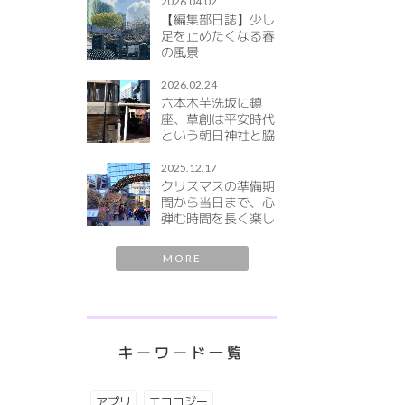
2026.04.02
【編集部日誌】少し
足を止めたくなる春
の風景
2026.02.24
六本木芋洗坂に鎮
座、草創は平安時代
という朝日神社と脇
宮にご参拝。２月中
は地口行燈が21:00
2025.12.17
まで境内を彩ります
クリスマスの準備期
間から当日まで、心
弾む時間を長く楽し
める冬市、麻布台ヒ
ルズのクリスマスマ
MORE
ーケット「AZABUDAI
HILLS Christmas
Market 2025」
キーワード一覧
アプリ
エコロジー