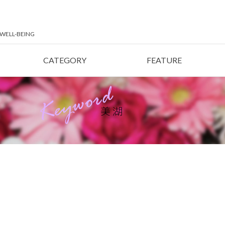
LL-BEING
CATEGORY
FEATURE
Keyword
美湖