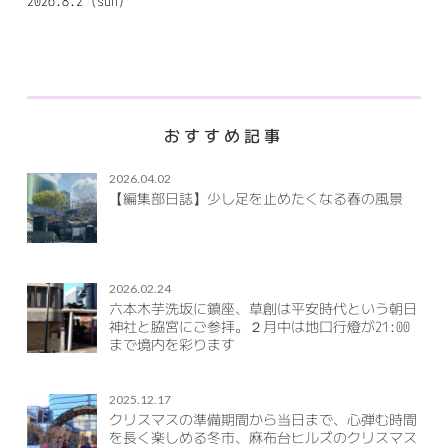
2026.8.2（sun）
おすすめ記事
2026.04.02
【編集部日誌】少し足を止めたくなる春の風景
2026.02.24
六本木芋洗坂に鎮座、草創は平安時代という朝日
神社と脇宮にご参拝。２月中は地口行燈が21:00
まで境内を彩ります
2025.12.17
クリスマスの準備期間から当日まで、心弾む時間
を長く楽しめる冬市、麻布台ヒルズのクリスマス