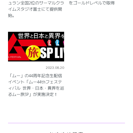
ュラン全国2位のサーマルクラ
をゴールドレベルで取得
イムスタジオ富士にて提供開
始。
2023.08.20
「ムー」の44周年記念生配信
イベント「ムー44thフェステ
ィバル 世界・日本・異界を巡
るムー旅SP」が実施決定！