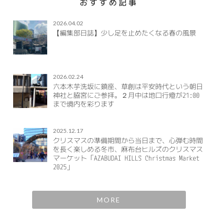
おすすめ記事
2026.04.02
【編集部日誌】少し足を止めたくなる春の風景
2026.02.24
六本木芋洗坂に鎮座、草創は平安時代という朝日
神社と脇宮にご参拝。２月中は地口行燈が21:00
まで境内を彩ります
2025.12.17
クリスマスの準備期間から当日まで、心弾む時間
を長く楽しめる冬市、麻布台ヒルズのクリスマス
マーケット「AZABUDAI HILLS Christmas Market
2025」
MORE