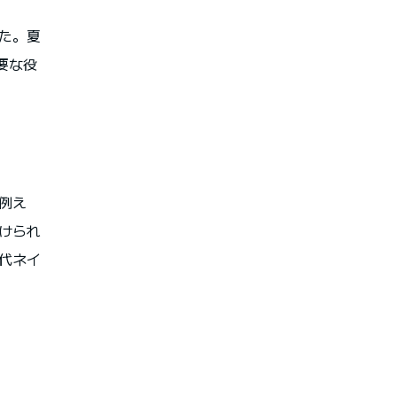
た。夏
要な役
例え
けられ
代ネイ