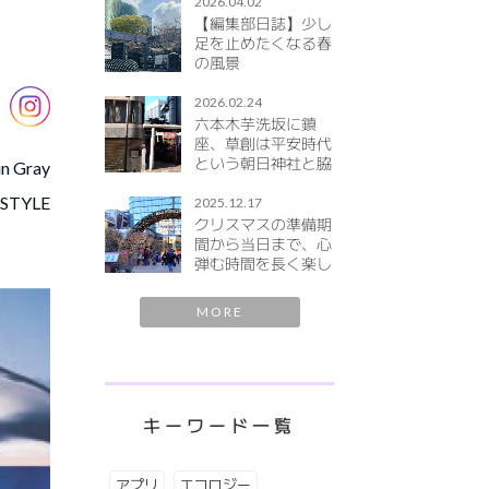
2026.04.02
【編集部日誌】少し
足を止めたくなる春
の風景
2026.02.24
六本木芋洗坂に鎮
座、草創は平安時代
という朝日神社と脇
n Gray
宮にご参拝。２月中
 STYLE
は地口行燈が21:00
2025.12.17
まで境内を彩ります
クリスマスの準備期
間から当日まで、心
弾む時間を長く楽し
める冬市、麻布台ヒ
ルズのクリスマスマ
MORE
ーケット「AZABUDAI
HILLS Christmas
Market 2025」
キーワード一覧
アプリ
エコロジー