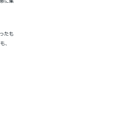
帯に集
ったも
ても、